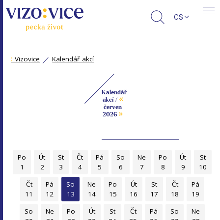
CS
:
Vizovice
Kalendář akcí
Kalendář
«
akcí /
červen
»
2026
Po
Út
St
Čt
Pá
So
Ne
Po
Út
St
1
2
3
4
5
6
7
8
9
10
Čt
Pá
So
Ne
Po
Út
St
Čt
Pá
11
12
13
14
15
16
17
18
19
So
Ne
Po
Út
St
Čt
Pá
So
Ne