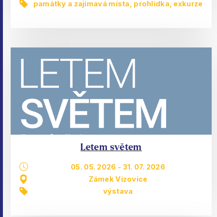
památky a zajímavá místa
,
prohlídka, exkurze
Letem světem
05. 05. 2026
-
31. 07. 2026
Zámek Vizovice
výstava