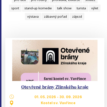
sport
stand-up komedie
talk show
turista
výlet
výstava
zábavný pořad
zájezd
Otevřené brány Zlínského kraje
01. 05. 2026
-
30. 09. 2026
Kostel sv. Vavřince