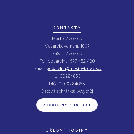
KONTAKTY
Město Vizovice
Masarykovo nám. 1007
76312 Vizovice
Tel. podatelna: 577 452 430
E-mail:
podatelna@mestovizovice.cz
IČ: 00284653
DIČ: CZ00284653
Datová schránka: wwybt2j
PODROBNÝ KONTAKT
ÚŘEDNÍ HODINY