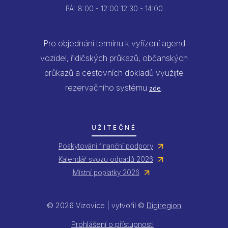
PÁ:
8:00 - 12:00
12:30 - 14:00
Pro objednání termínu k vyřízení agend
vozidel, řidičských průkazů, občanských
průkazů a cestovních dokladů využijte
rezervačního systému
.
zde
UŽITEČNÉ
Poskytování finanční podpory
Kalendář svozu odpadů 2026
Místní poplatky 2026
© 2026 Vizovice | vytvořil ©
Digiregion
Jsem umělá inteligence a tenhle
web znám nazpaměť.
Prohlášení o přístupnosti