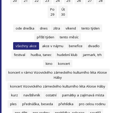
20
21
22
23
24
25
26
27
28
Po
Út
29
30
ode dneška
dnes
zítra
víkend
tento týden
příští týden
tento měsíc
všechny akce
akce v nájmu
benefice
divadlo
festival
hudba, tanec
hudební klub
jarmark, trh
kino
koncert
koncert v rámci Vizovického zámeckého kulturního léta Aloise
Háby
koncert Vizovického zámeckého kulturního léta Aloise Háby
kurz
navštěvník
ostatní
památky a zajímavá místa
ples
přednáška, beseda
přehlídka
pro celou rodinu
pro děti
pro rodiny
prohlídka, exkurze
soutěž